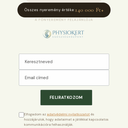
140 000 Ft+
Összes nyeremény értéke:
A FŐNYEREMÉNY FELAJÁNLÓJA
Elfogadom az
adatvédelmi nyilatkozatot
és
hozzájárulok, hogy adataimat a játékkal kapcsolatos
kommunikációra felhasználják.