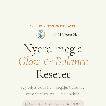
EXKLUZÍV NYEREMÉNYJÁTÉK
×
Női Vezetők
Nyerd meg a
Glow & Balance
Resetet
Egy teljes test-lélek megújuláscsomag,
személyre szabva — csak neked.
Sorsolás: 2026. április 14., 19:00